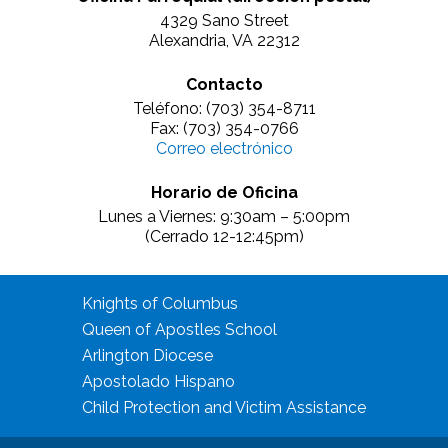
4329 Sano Street
Alexandria, VA 22312
Contacto
Teléfono: (703) 354-8711
Fax: (703) 354-0766
Correo electrónico
Horario de Oficina
Lunes a Viernes: 9:30am – 5:00pm
(Cerrado 12-12:45pm)
Knights of Columbus
Queen of Apostles School
Arlington Diocese
Apostolado Hispano
Child Protection and Victim Assistance