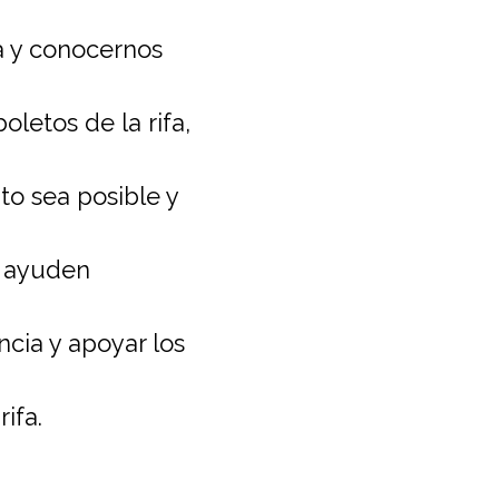
a y conocernos
letos de la rifa,
to sea posible y
s ayuden
cia y apoyar los
ifa.