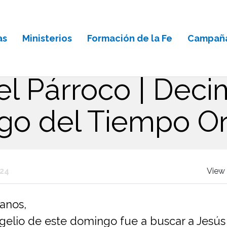
as
Ministerios
Formación de la Fe
Campaña
el Párroco | Dec
o del Tiempo Or
024
View 
anos,
gelio de este domingo fue a buscar a Jesús