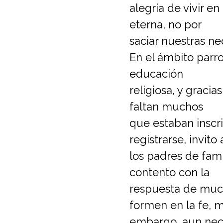
alegría de vivir e
eterna, no por
saciar nuestras ne
En el ámbito parr
educación
religiosa, y graci
faltan muchos
que estaban inscr
registrarse, invito 
los padres de fami
contento con la
respuesta de much
formen en la fe, m
embargo, aun nec