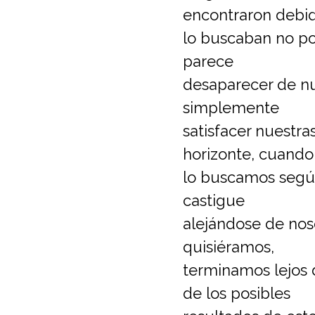
encontraron debi
lo buscaban no po
parece
desaparecer de nu
simplemente
satisfacer nuestr
horizonte, cuando
lo buscamos según
castigue
alejándose de noso
quisiéramos,
terminamos lejos d
de los posibles