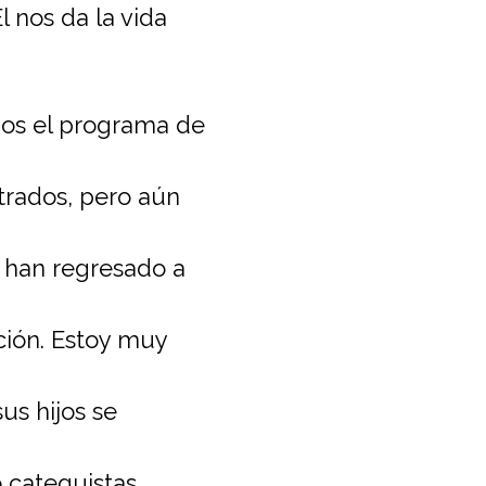
l nos da la vida
mos el programa de
strados, pero aún
 han regresado a
ción. Estoy muy
us hijos se
catequistas,