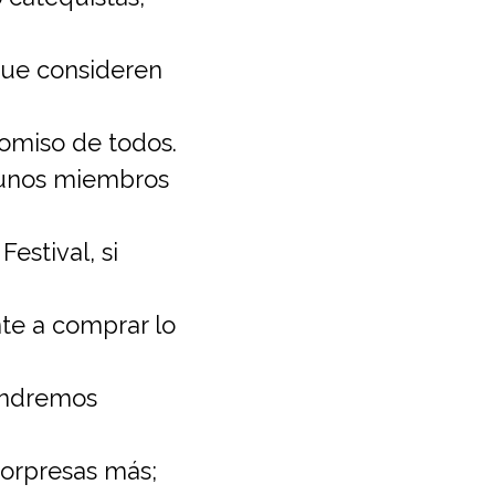
que consideren
omiso de todos.
gunos miembros
estival, si
ente a comprar lo
tendremos
 sorpresas más;