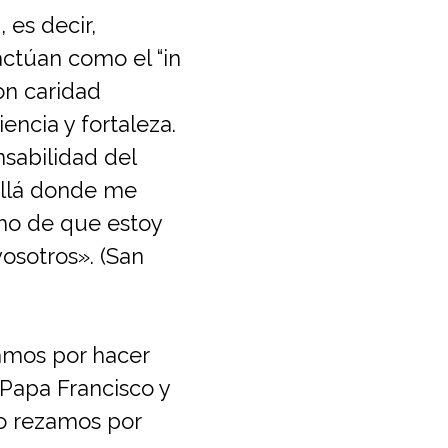
 es decir,
actúan como el “in
on caridad
encia y fortaleza.
sabilidad del
allá donde me
cho de que estoy
vosotros». (San
amos por hacer
 Papa Francisco y
lo rezamos por