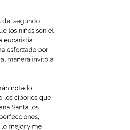
s del segundo
e los niños son el
 eucaristía.
ha esforzado por
ual manera invito a
brán notado
los ciborios que
ana Santa los
perfecciones,
lo mejor y me