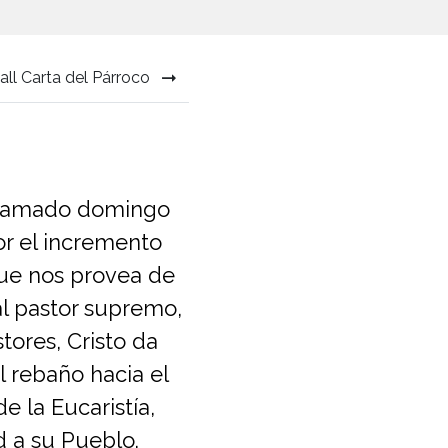
all Carta del Párroco
llamado domingo
or el incremento
que nos provea de
l pastor supremo,
tores, Cristo da
l rebaño hacia el
 la Eucaristía,
d a su Pueblo.