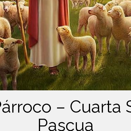
Párroco – Cuart
Pascua