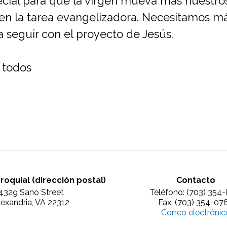
ecial para que la virgen mueva más nuestro
 la tarea evangelizadora. Necesitamos má
seguir con el proyecto de Jesús.
a todos
rroquial (dirección postal)
Contacto
4329 Sano Street
Teléfono: (703) 354-
lexandria, VA 22312
Fax: (703) 354-07
Correo electrónic